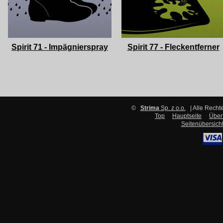
Spirit 71 - Impägnierspray
Spirit 77 - Fleckentferner
©
Strima
Sp. z o.o.
| Alle Recht
Top
Hauptseite
Über
Seitenübersich