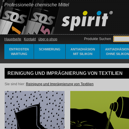
Professionelle chemische Mittel
Produkte Suchen
Hauptseite
Kontakt
über e-shop
ENTROSTEN
SCHMIERUNG
ANTIADHÄSION
ANTIADHÄSIO
WARTUNG
MIT SILIKON
OHNE SILIKON
REINIGUNG UND IMPRÄGNIERUNG VON TEXTILIEN
Sie sind hier:
Reinigung und Imprägnierung von Textilien