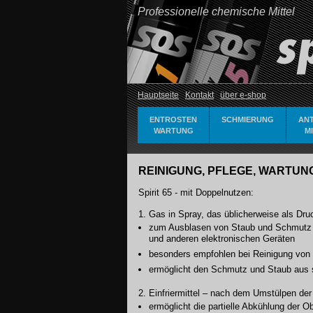
Professionelle chemische Mittel
Hauptseite
Kontakt
über e-shop
ENTROSTEN
SCHMIERUNG
AN
WARTUNG
M
REINIGUNG, PFLEGE, WARTUNG
Spirit 65 - mit Doppelnutzen:
1. Gas in Spray, das üblicherweise als Dru
zum Ausblasen von Staub und Schmutz 
und anderen elektronischen Geräten
besonders empfohlen bei Reinigung vo
ermöglicht den Schmutz und Staub aus s
2. Einfriermittel – nach dem Umstülpen de
ermöglicht die partielle Abkühlung der O