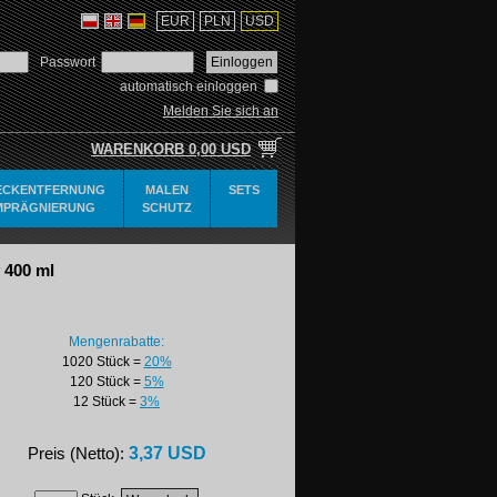
EUR
PLN
USD
Passwort
automatisch einloggen
Melden Sie sich an
WARENKORB
0,00 USD
ECKENTFERNUNG
MALEN
SETS
MPRÄGNIERUNG
SCHUTZ
 400 ml
Mengenrabatte:
1020 Stück
=
20%
120 Stück
=
5%
12 Stück
=
3%
3,37 USD
Preis (Netto):