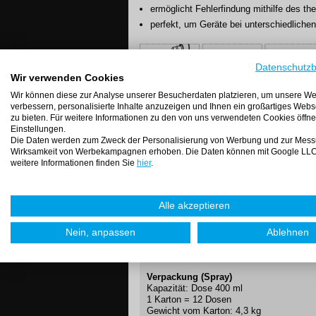
ermöglicht Fehlerfindung mithilfe des t
perfekt, um Geräte bei unterschiedliche
Datenschutz
Wir verwenden Cookies
Wir können diese zur Analyse unserer Besucherdaten platzieren, um unsere We
verbessern, personalisierte Inhalte anzuzeigen und Ihnen ein großartiges Webs
zu bieten. Für weitere Informationen zu den von uns verwendeten Cookies öffne
Gebrauchsanweisung (Spray)
Einstellungen.
1. Beim Ausblasen vom Staub und andere 
Die Daten werden zum Zweck der Personalisierung von Werbung und zur Mess
Position - mit der Düse nach oben
Wirksamkeit von Werbekampagnen erhoben. Die Daten können mit Google LLC 
2. Beim Einfrieren halten die Dose mit d
weitere Informationen finden Sie
hier
.
Applikationsmethoden
Alle akzeptieren
Nein, anpassen
Ablehnen
langes
kurzes
Röhrchen
Röhrchen
Verpackung (Spray)
Kapazität: Dose 400 ml
1 Karton = 12 Dosen
Gewicht vom Karton: 4,3 kg