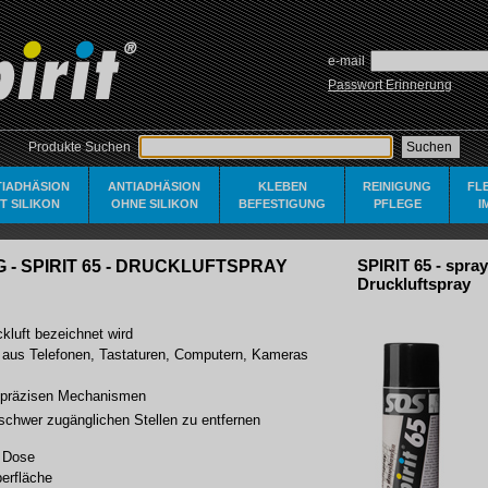
e-mail
Passwort Erinnerung
Produkte Suchen
TIADHÄSION
ANTIADHÄSION
KLEBEN
REINIGUNG
FL
IT SILIKON
OHNE SILIKON
BEFESTIGUNG
PFLEGE
I
 - SPIRIT 65 - DRUCKLUFTSPRAY
SPIRIT 65 - spray
Druckluftspray
ckluft bezeichnet wird
aus Telefonen, Tastaturen, Computern, Kameras
n präzisen Mechanismen
chwer zugänglichen Stellen zu entfernen
r Dose
berfläche