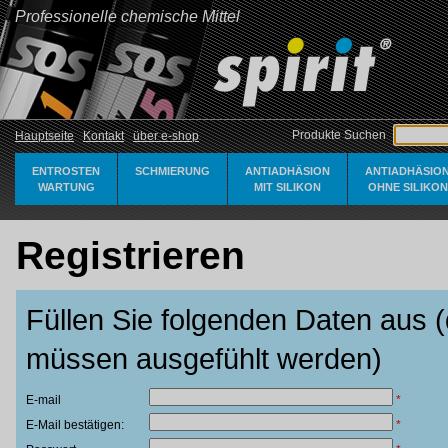
Professionelle chemische Mittel
Produkte Suchen
Hauptseite
Kontakt
über e-shop
ENTROSTEN
SCHMIERUNG
ANTIADHÄSION
ANTIADHÄSIO
WARTUNG
MIT SILIKON
OHNE SILIKON
Registrieren
Füllen Sie folgenden Daten aus (
müssen ausgefühlt werden)
E-mail
*
E-Mail bestätigen:
*