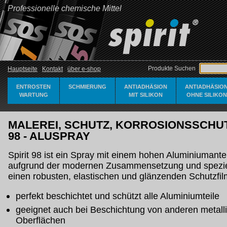
Professionelle chemische Mittel
Produkte Suchen
Hauptseite
Kontakt
über e-shop
ENTROSTEN
SCHMIERUNG
ANTIADHÄSION
ANTIADHÄSIO
WARTUNG
MIT SILIKON
OHNE SILIKON
MALEREI, SCHUTZ, KORROSIONSSCHUTZ
98 - ALUSPRAY
Spirit 98 ist ein Spray mit einem hohen Aluminiumantei
aufgrund der modernen Zusammensetzung und spezie
einen robusten, elastischen und glänzenden Schutzfilm
perfekt beschichtet und schützt alle Aluminiumteile
geeignet auch bei Beschichtung von anderen metall
Oberflächen