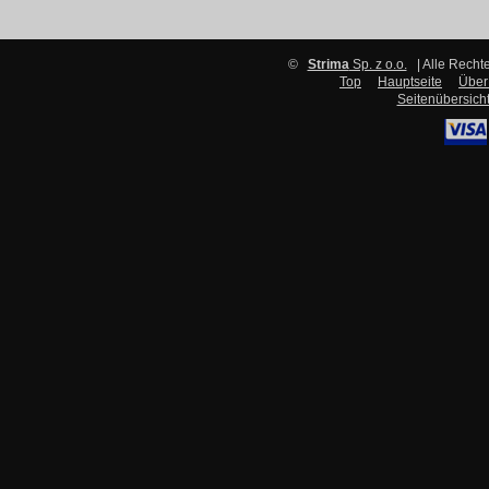
©
Strima
Sp. z o.o.
| Alle Recht
Top
Hauptseite
Über
Seitenübersich